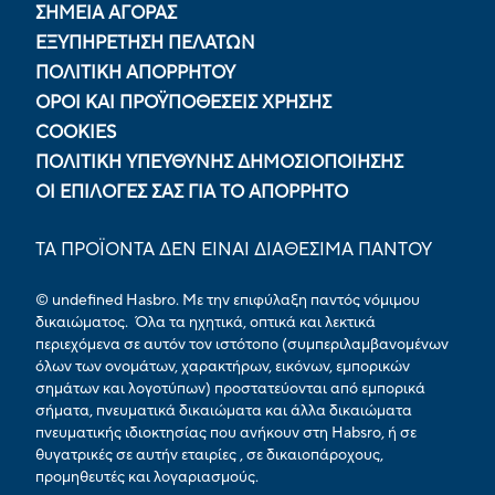
ΣΗΜΕΙΑ ΑΓΟΡΑΣ
ΕΞΥΠΗΡΕΤΗΣΗ ΠΕΛΑΤΩΝ
ΠΟΛΙΤΙΚΉ ΑΠΟΡΡΉΤΟΥ
ΟΡΟΙ ΚΑΙ ΠΡΟΫΠΟΘΕΣΕΙΣ ΧΡΗΣΗΣ
COOKIES
ΠΟΛΙΤΙΚΉ ΥΠΕΎΘΥΝΗΣ ΔΗΜΟΣΙΟΠΟΊΗΣΗΣ
ΟΙ ΕΠΙΛΟΓΈΣ ΣΑΣ ΓΙΑ ΤΟ ΑΠΌΡΡΗΤΟ
ΤΑ ΠΡΟΪΟΝΤΑ ΔΕΝ ΕΙΝΑΙ ΔΙΑΘΕΣΙΜΑ ΠΑΝΤΟΥ
© undefined Hasbro. Με την επιφύλαξη παντός νόμιμου
δικαιώματος. Όλα τα ηχητικά, οπτικά και λεκτικά
περιεχόμενα σε αυτόν τον ιστότοπο (συμπεριλαμβανομένων
όλων των ονομάτων, χαρακτήρων, εικόνων, εμπορικών
σημάτων και λογοτύπων) προστατεύονται από εμπορικά
σήματα, πνευματικά δικαιώματα και άλλα δικαιώματα
πνευματικής ιδιοκτησίας που ανήκουν στη Habsro, ή σε
θυγατρικές σε αυτήν εταιρίες , σε δικαιοπάροχους,
προμηθευτές και λογαριασμούς.