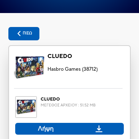
ΠΙΣΩ
CLUEDO
Hasbro Games
(
38712
)
CLUEDO
ΜΕΓΕΘΟΣ ΑΡΧΕΙΟΥ
:
51.52 MB
Λήψη