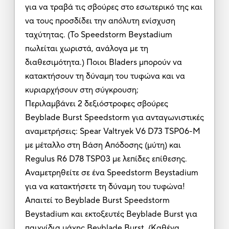
για να τραβά τις σβούρες στο εσωτερικό της και
να τους προσδίδει την απόλυτη ενίσχυση
ταχύτητας. (Το Speedstorm Beystadium
πωλείται χωριστά, ανάλογα με τη
διαθεσιμότητα.) Ποιοι Bladers μπορούν να
κατακτήσουν τη δύναμη του τυφώνα και να
κυριαρχήσουν στη σύγκρουση;
Περιλαμβάνει 2 δεξιόστροφες σβούρες
Beyblade Burst Speedstorm για ανταγωνιστικές
αναμετρήσεις: Spear Valtryek V6 D73 TSP06-M
με μέταλλο στη Βάση Απόδοσης (μύτη) και
Regulus R6 D78 TSP03 με λεπίδες επίθεσης.
Αναμετρηθείτε σε ένα Speedstorm Beystadium
για να κατακτήσετε τη δύναμη του τυφώνα!
Απαιτεί το Beyblade Burst Speedstorm
Beystadium και εκτοξευτές Beyblade Burst για
παιχνίδια μάχης Beyblade Burst. (Καθένα