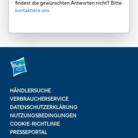
findest die gewünschten Antworten nicht? Bitte
kontaktiere uns.
HÄNDLERSUCHE
VERBRAUCHERSERVICE
DATENSCHUTZERKLÄRUNG
NUTZUNGSBEDINGUNGEN
COOKIE-RICHTLINIE
PRESSEPORTAL