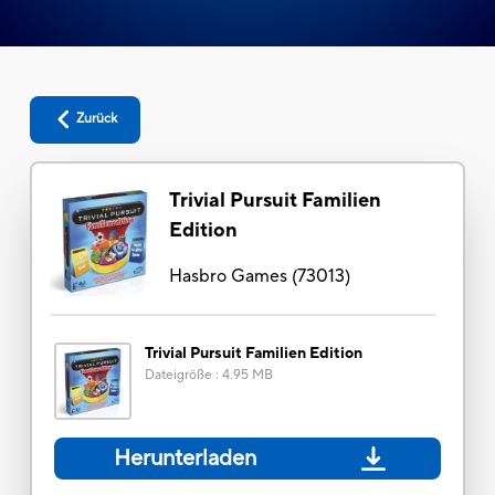
Zurück
Trivial Pursuit Familien
Edition
Hasbro Games
(
73013
)
Trivial Pursuit Familien Edition
Dateigröße
:
4.95 MB
Herunterladen