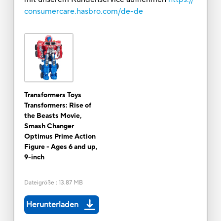
consumercare.hasbro.com/de-de
Transformers Toys
Transformers: Rise of
the Beasts Movie,
Smash Changer
Optimus Prime Action
Figure - Ages 6 and up,
9-inch
Dateigröße
:
13.87 MB
Herunterladen