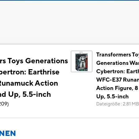
Transformers To
rs Toys Generations
Generations War
ertron: Earthrise
Cybertron: Eart
WFC-E37 Runa
unamuck Action
Action Figure, 8
nd Up, 5.5-inch
Up, 5.5-inch
209
)
Dateigröße
:
2.81 MB
ONEN