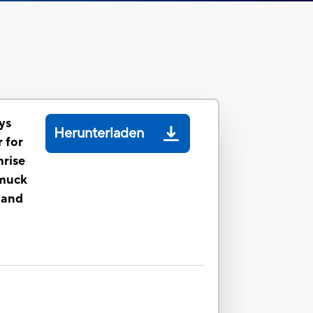
ys
Herunterladen
 for
hrise
muck
 and