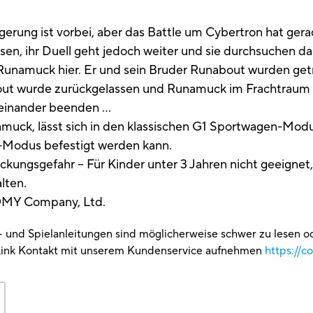
erung ist vorbei, aber das Battle um Cybertron hat ger
en, ihr Duell geht jedoch weiter und sie durchsuchen d
Runamuck hier. Er und sein Bruder Runabout wurden getre
nabout wurde zurückgelassen und Runamuck im Frachtraum
üreinander beenden …
amuck, lässt sich in den klassischen G1 Sportwagen-Mo
g-Modus befestigt werden kann.
ckungsgefahr – Für Kinder unter 3 Jahren nicht geeignet, 
lten.
TOMY Company, Ltd.
g- und Spielanleitungen sind möglicherweise schwer zu lesen 
Link Kontakt mit unserem Kundenservice aufnehmen
https://