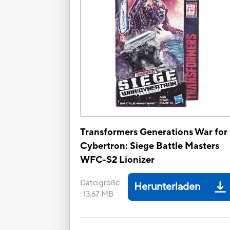
Transformers Generations War for
Cybertron: Siege Battle Masters
WFC-S2 Lionizer
Dateigröße
Herunterladen
:
13.67 MB