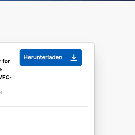
Herunterladen
 for
e
 WFC-
B