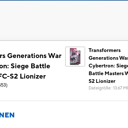
Transformers
rs Generations War
Generations War
on: Siege Battle
Cybertron: Sieg
Battle Masters
C-S2 Lionizer
S2 Lionizer
553
)
Dateigröße
:
13.67 M
ONEN