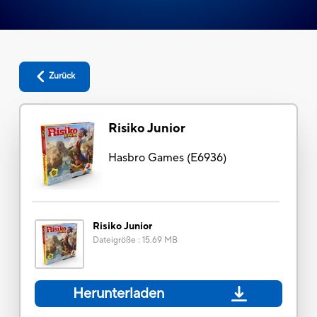
Zurück
Risiko Junior
Hasbro Games
(
E6936
)
Risiko Junior
Dateigröße
:
15.69 MB
Herunterladen