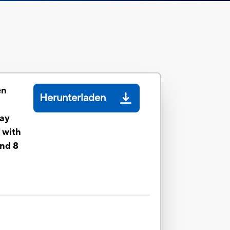
en
Herunterladen
lay
 with
and 8