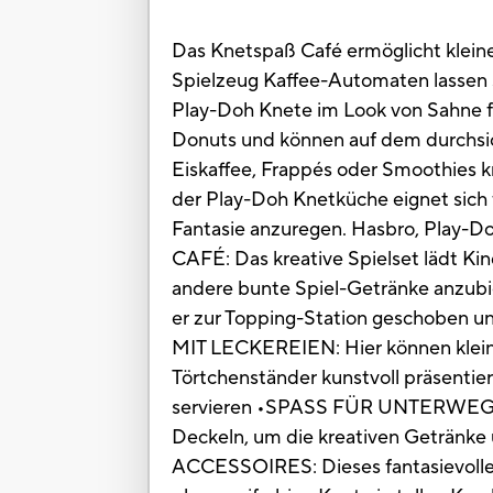
Das Knetspaß Café ermöglicht kleine
Spielzeug Kaffee-Automaten lassen s
Play-Doh Knete im Look von Sahne f
Donuts und können auf dem durchsich
Eiskaffee, Frappés oder Smoothies k
der Play-Doh Knetküche eignet sich 
Fantasie anzuregen. Hasbro, Play-
CAFÉ: Das kreative Spielset lädt Kin
andere bunte Spiel-Getränke anzu
er zur Topping-Station geschoben u
MIT LECKEREIEN: Hier können kleine
Törtchenständer kunstvoll präsenti
servieren •SPASS FÜR UNTERWEGS: 
Deckeln, um die kreativen Getränk
ACCESSOIRES: Dieses fantasievolle 