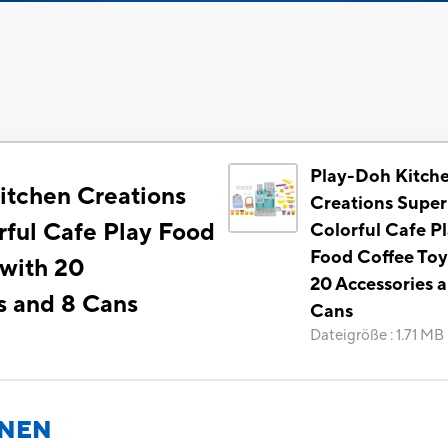
Play-Doh Kitch
itchen Creations
Creations Super
rful Cafe Play Food
Colorful Cafe P
Food Coffee Toy
 with 20
20 Accessories 
s and 8 Cans
Cans
Dateigröße
:
1.71 MB
ONEN