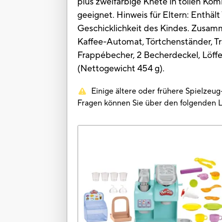
plus zweifarbige Knete in tollen Kom
geeignet. Hinweis für Eltern: Enthäl
Geschicklichkeit des Kindes. Zusam
Kaffee-Automat, Törtchenständer, T
Frappébecher, 2 Becherdeckel, Löffel
(Nettogewicht 454 g).
Einige ältere oder frühere Spielzeu
Fragen können Sie über den folgenden 