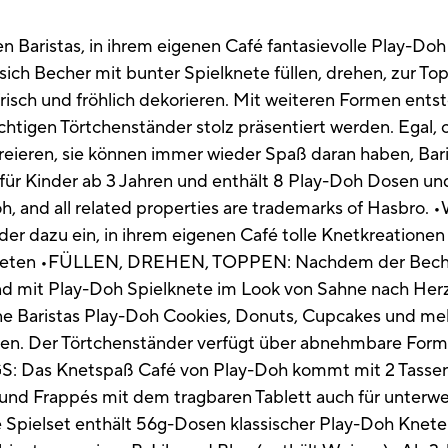
n Baristas, in ihrem eigenen Café fantasievolle Play-Do
ich Becher mit bunter Spielknete füllen, drehen, zur To
risch und fröhlich dekorieren. Mit weiteren Formen ent
tigen Törtchenständer stolz präsentiert werden. Egal, o
reieren, sie können immer wieder Spaß daran haben, Bari
für Kinder ab 3 Jahren und enthält 8 Play-Doh Dosen und
Doh, and all related properties are trademarks of Ha
der dazu ein, in ihrem eigenen Café tolle Knetkreatione
bieten •FÜLLEN, DREHEN, TOPPEN: Nachdem der Becher
nd mit Play-Doh Spielknete im Look von Sahne nach Her
 Baristas Play-Doh Cookies, Donuts, Cupcakes und mehr
eren. Der Törtchenständer verfügt über abnehmbare For
Das Knetspaß Café von Play-Doh kommt mit 2 Tassen, 
e und Frappés mit dem tragbaren Tablett auch für unt
Spielset enthält 56g-Dosen klassischer Play-Doh Knete