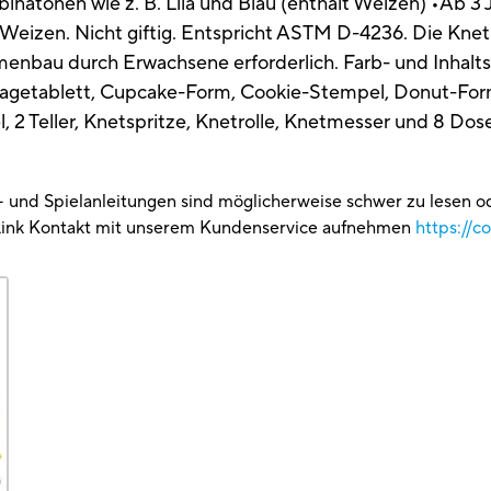
binatonen wie z. B. Lila und Blau (enthält Weizen) •Ab 
t Weizen. Nicht giftig. Entspricht ASTM D-4236. Die Knetr
menbau durch Erwachsene erforderlich. Farb- und Inhalt
ragetablett, Cupcake-Form, Cookie-Stempel, Donut-Form,
, 2 Teller, Knetspritze, Knetrolle, Knetmesser und 8 Do
g- und Spielanleitungen sind möglicherweise schwer zu lesen 
Link Kontakt mit unserem Kundenservice aufnehmen
https://