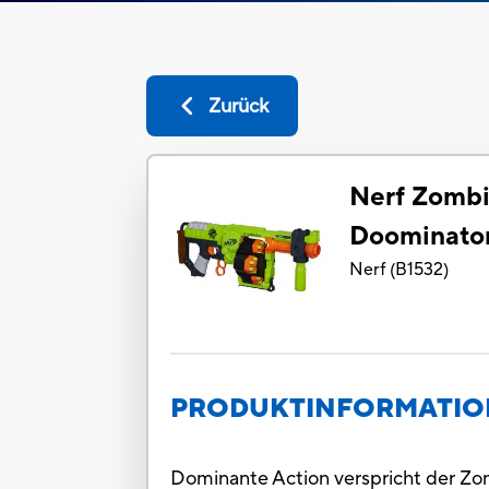
Zurück
Nerf Zombi
Doominato
Nerf
(
B1532
)
PRODUKTINFORMATI
Dominante Action verspricht der Zo