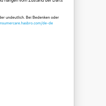
 und hängen vom Zustand der Darts
oder undeutlich. Bei Bedenken oder
consumercare.hasbro.com/de-de