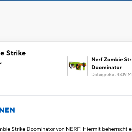
e Strike
Nerf Zombie Str
r
Doominator
Dateigröße
:
48.19 
ONEN
mbie Strike Doominator von NERF! Hiermit beherrscht ei