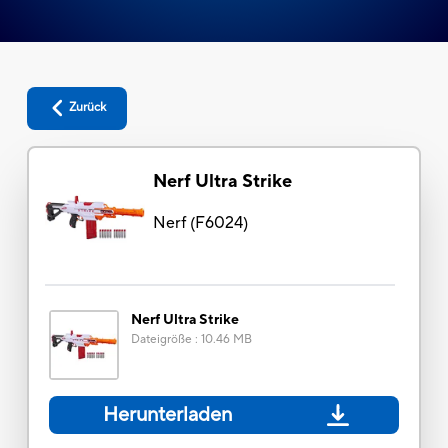
Zurück
Nerf Ultra Strike
Nerf
(
F6024
)
Nerf Ultra Strike
Dateigröße
:
10.46 MB
Herunterladen