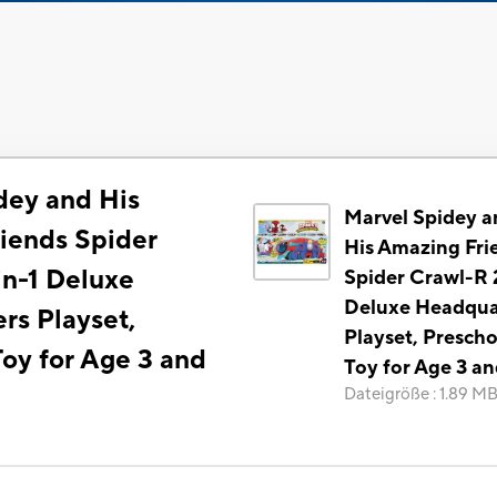
dey and His
Marvel Spidey a
iends Spider
His Amazing Fri
in-1 Deluxe
Spider Crawl-R 
Deluxe Headqua
rs Playset,
Playset, Prescho
Toy for Age 3 and
Toy for Age 3 a
Dateigröße
:
1.89 M