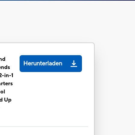
nd
Herunterladen
ends
2-in-1
rters
ol
nd Up
B