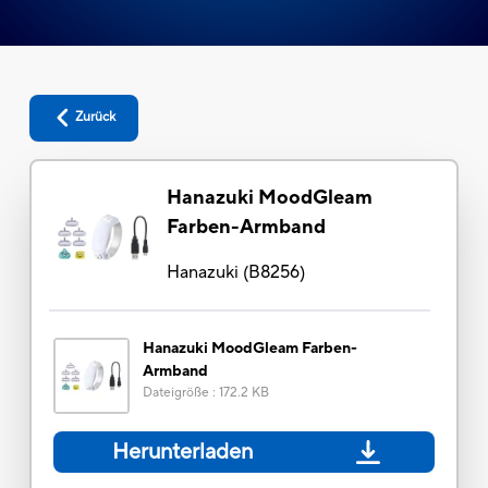
Zurück
Hanazuki MoodGleam
Farben-Armband
Hanazuki
(
B8256
)
Hanazuki MoodGleam Farben-
Armband
Dateigröße
:
172.2 KB
Herunterladen