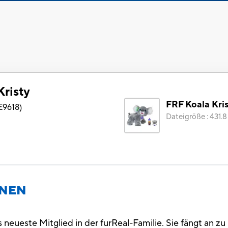
Kristy
FRF Koala Kri
E9618
)
Dateigröße
:
431.8
ONEN
as neueste Mitglied in der furReal-Familie. Sie fängt an z