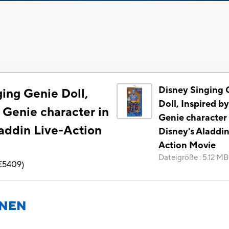
Disney Singing 
ing Genie Doll,
Doll, Inspired by
 Genie character in
Genie character 
laddin Live-Action
Disney's Aladdin
Action Movie
Dateigröße
:
5.12 MB
E5409
)
ONEN