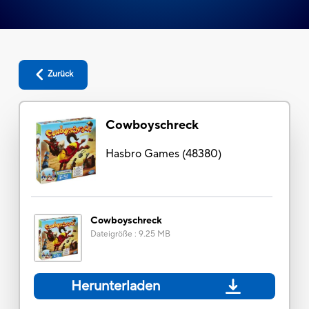
Zurück
Cowboyschreck
Hasbro Games
(
48380
)
Cowboyschreck
Dateigröße
:
9.25 MB
Herunterladen