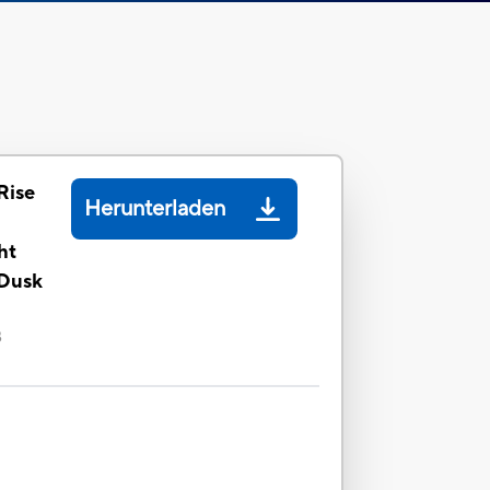
Rise
Herunterladen
ht
 Dusk
B