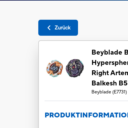
Zurück
Beyblade B
Hypersphe
Right Arte
Balkesh B5
Beyblade
(
E7731
)
PRODUKTINFORMATI