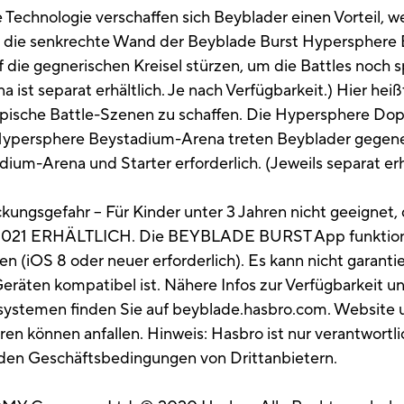
Technologie verschaffen sich Beyblader einen Vorteil, 
sel die senkrechte Wand der Beyblade Burst Hyperspher
die gegnerischen Kreisel stürzen, um die Battles noch 
st separat erhältlich. Je nach Verfügbarkeit.) Hier hei
pische Battle-Szenen zu schaffen. Die Hypersphere Do
r Hypersphere Beystadium-Arena treten Beyblader gegen
m-Arena und Starter erforderlich. (Jeweils separat erhä
ungsgefahr – Für Kinder unter 3 Jahren nicht geeignet, 
21 ERHÄLTLICH. Die BEYBLADE BURST App funktionier
n (iOS 8 oder neuer erforderlich). Es kann nicht garanti
räten kompatibel ist. Nähere Infos zur Verfügbarkeit u
ystemen finden Sie auf beyblade.hasbro.com. Website un
 können anfallen. Hinweis: Hasbro ist nur verantwortlich
 den Geschäftsbedingungen von Drittanbietern.