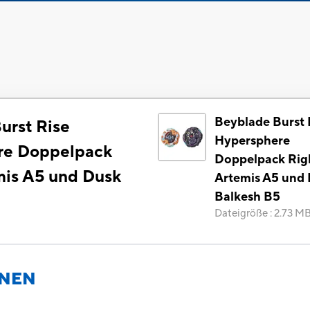
Beyblade Burst 
urst Rise
Hypersphere
re Doppelpack
Doppelpack Rig
mis A5 und Dusk
Artemis A5 und
Balkesh B5
Dateigröße
:
2.73 M
ONEN