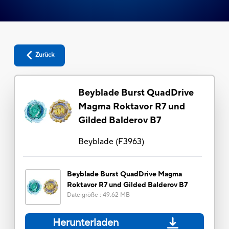
Zurück
Beyblade Burst QuadDrive
Magma Roktavor R7 und
Gilded Balderov B7
Beyblade
(
F3963
)
Beyblade Burst QuadDrive Magma
Roktavor R7 und Gilded Balderov B7
Dateigröße
:
49.62 MB
Herunterladen