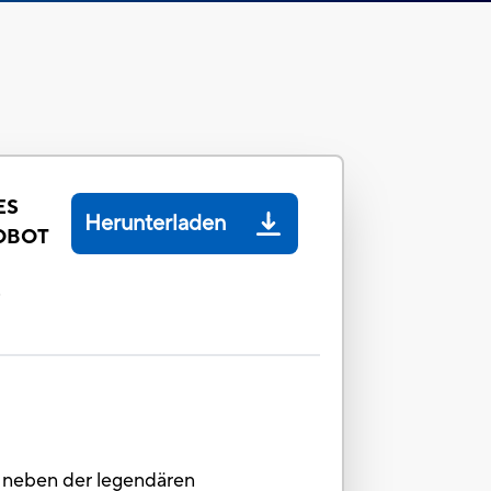
ES
Herunterladen
OBOT
B
n neben der legendären