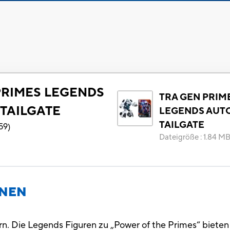
PRIMES LEGENDS
TRA GEN PRIM
TAILGATE
LEGENDS AUT
TAILGATE
59
)
Dateigröße
:
1.84 M
ONEN
n. Die Legends Figuren zu „Power of the Primes“ biete