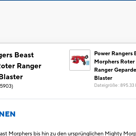
Power Rangers 
ers Beast
Morphers Roter
oter Ranger
Ranger Gepard
laster
Blaster
Dateigröße
:
895.33
5903
)
ONEN
t Morphers bis hin zu den ursprünglichen Mighty Morp