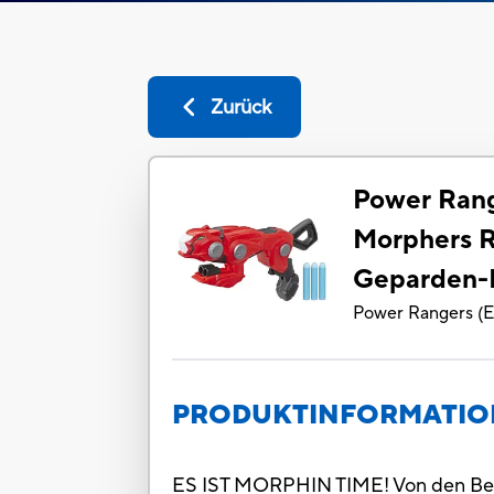
Zurück
Power Rang
Morphers R
Geparden-B
Power Rangers
(
E
PRODUKTINFORMATI
ES IST MORPHIN TIME! Von den Beas