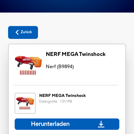
Zurück
NERF MEGA Twinshock
Nerf
(
B9894
)
NERF MEGA Twinshock
Dateigröße
:
1.51 MB
Herunterladen