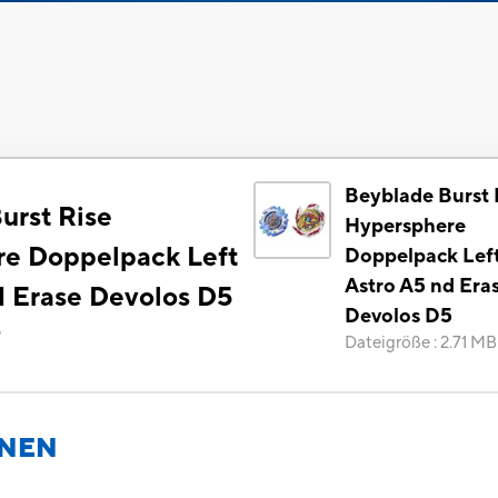
Beyblade Burst 
urst Rise
Hypersphere
e Doppelpack Left
Doppelpack Lef
Astro A5 nd Era
d Erase Devolos D5
Devolos D5
)
Dateigröße
:
2.71 MB
ONEN