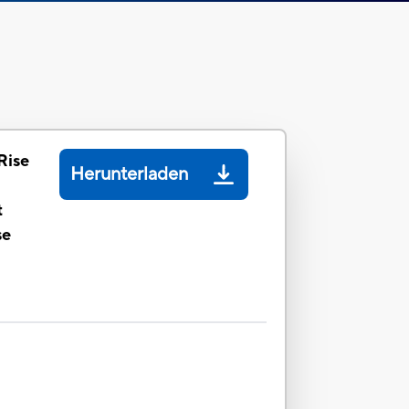
Rise
Herunterladen
t
se