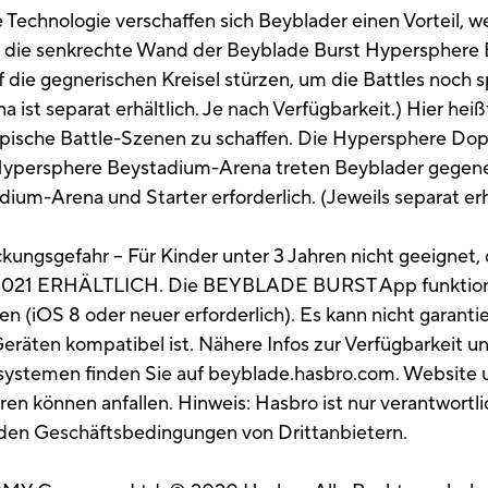
Technologie verschaffen sich Beyblader einen Vorteil, 
sel die senkrechte Wand der Beyblade Burst Hyperspher
die gegnerischen Kreisel stürzen, um die Battles noch 
st separat erhältlich. Je nach Verfügbarkeit.) Hier hei
pische Battle-Szenen zu schaffen. Die Hypersphere Do
r Hypersphere Beystadium-Arena treten Beyblader gegen
m-Arena und Starter erforderlich. (Jeweils separat erhä
ungsgefahr – Für Kinder unter 3 Jahren nicht geeignet, 
21 ERHÄLTLICH. Die BEYBLADE BURST App funktionier
n (iOS 8 oder neuer erforderlich). Es kann nicht garanti
räten kompatibel ist. Nähere Infos zur Verfügbarkeit u
ystemen finden Sie auf beyblade.hasbro.com. Website un
 können anfallen. Hinweis: Hasbro ist nur verantwortlich
 den Geschäftsbedingungen von Drittanbietern.