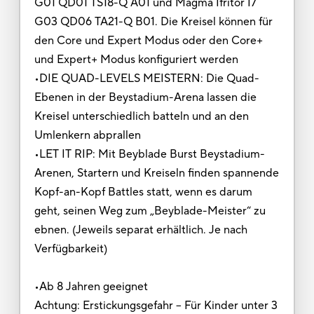
G01 QD01 TS18-Q A01 und Magma Ifritor I7
G03 QD06 TA21-Q B01. Die Kreisel können für
den Core und Expert Modus oder den Core+
und Expert+ Modus konfiguriert werden
•DIE QUAD-LEVELS MEISTERN: Die Quad-
Ebenen in der Beystadium-Arena lassen die
Kreisel unterschiedlich batteln und an den
Umlenkern abprallen
•LET IT RIP: Mit Beyblade Burst Beystadium-
Arenen, Startern und Kreiseln finden spannende
Kopf-an-Kopf Battles statt, wenn es darum
geht, seinen Weg zum „Beyblade-Meister“ zu
ebnen. (Jeweils separat erhältlich. Je nach
Verfügbarkeit)
•Ab 8 Jahren geeignet
Achtung: Erstickungsgefahr – Für Kinder unter 3