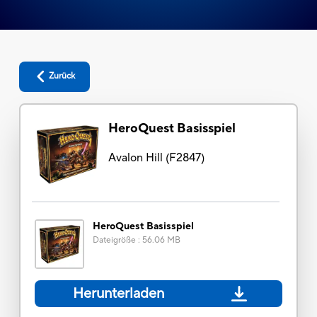
Zurück
HeroQuest Basisspiel
Avalon Hill
(
F2847
)
HeroQuest Basisspiel
Dateigröße
:
56.06 MB
Herunterladen