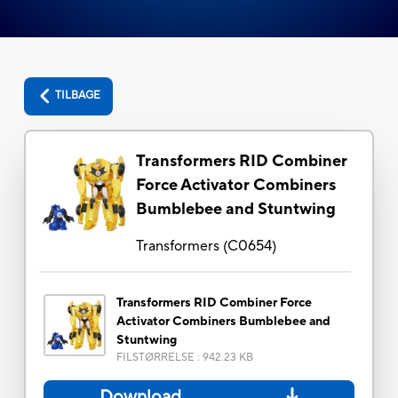
TILBAGE
Transformers RID Combiner
Force Activator Combiners
Bumblebee and Stuntwing
Transformers
(
C0654
)
Transformers RID Combiner Force
Activator Combiners Bumblebee and
Stuntwing
FILSTØRRELSE
:
942.23 KB
Download