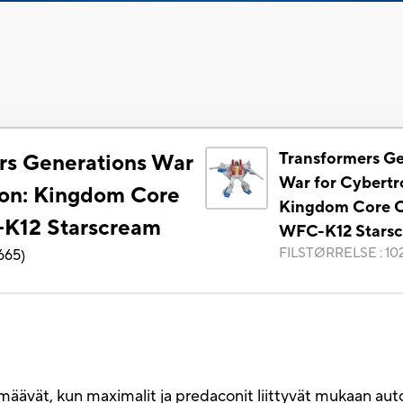
Transformers Ge
rs Generations War
War for Cybertr
ron: Kingdom Core
Kingdom Core C
-K12 Starscream
WFC-K12 Stars
FILSTØRRELSE
:
10
665
)
rmäävät, kun maximalit ja predaconit liittyvät mukaan au