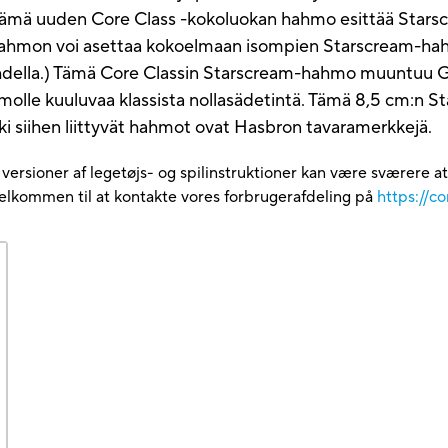
 Tämä uuden Core Class -kokoluokan hahmo esittää Starsc
ihahmon voi asettaa kokoelmaan isompien Starscream-ha
hdella.) Tämä Core Classin Starscream-hahmo muuntuu G1
olle kuuluvaa klassista nollasädetintä. Tämä 8,5 cm:n Sta
ikki siihen liittyvät hahmot ovat Hasbron tavaramerkkejä.
e versioner af legetøjs- og spilinstruktioner kan være sværere a
velkommen til at kontakte vores forbrugerafdeling på
https://