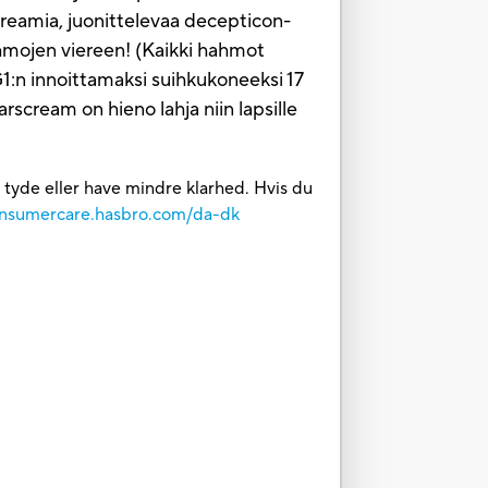
reamia, juonittelevaa decepticon-
hmojen viereen! (Kaikki hahmot
:n innoittamaksi suihkukoneeksi 17
rscream on hieno lahja niin lapsille
t tyde eller have mindre klarhed. Hvis du
consumercare.hasbro.com/da-dk