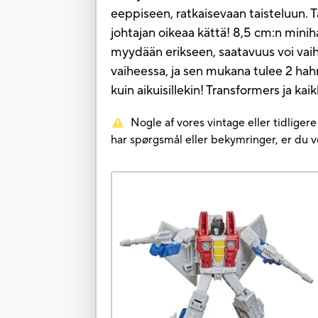
eeppiseen, ratkaisevaan taisteluun.
johtajan oikeaa kättä! 8,5 cm:n min
myydään erikseen, saatavuus voi vai
vaiheessa, ja sen mukana tulee 2 hahm
kuin aikuisillekin! Transformers ja ka
Nogle af vores vintage eller tidliger
har spørgsmål eller bekymringer, er du 