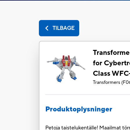
TILBAGE
Transforme
for Cybert
Class WFC
Transformers
(
F0
Produktoplysninger
Petoja taistelukentälle! Maailmat tö