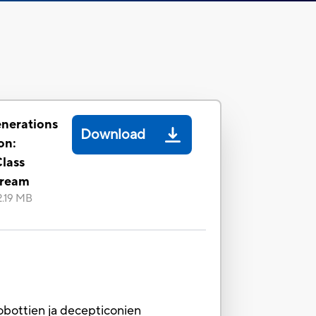
nerations
Download
on:
lass
cream
2.19 MB
tobottien ja decepticonien