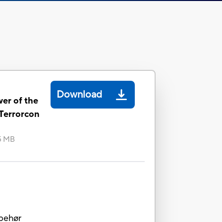
Download
er of the
Terrorcon
15 MB
lbehør