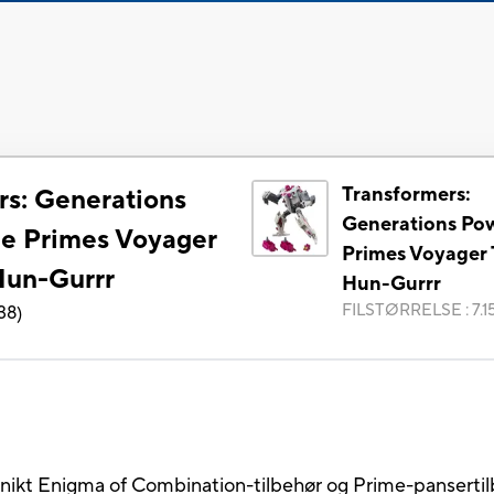
Transformers:
rs: Generations
Generations Pow
he Primes Voyager
Primes Voyager 
Hun-Gurrr
Hun-Gurrr
FILSTØRRELSE
:
7.
38
)
 unikt Enigma of Combination-tilbehør og Prime-panserti