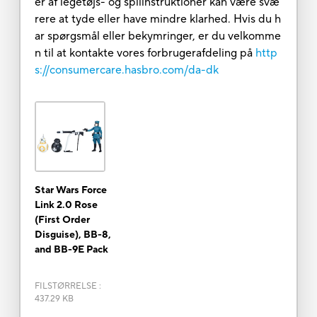
er af legetøjs- og spilinstruktioner kan være svæ
rere at tyde eller have mindre klarhed. Hvis du h
ar spørgsmål eller bekymringer, er du velkomme
n til at kontakte vores forbrugerafdeling på
http
s://consumercare.hasbro.com/da-dk
Star Wars Force
Link 2.0 Rose
(First Order
Disguise), BB-8,
and BB-9E Pack
FILSTØRRELSE
:
437.29 KB