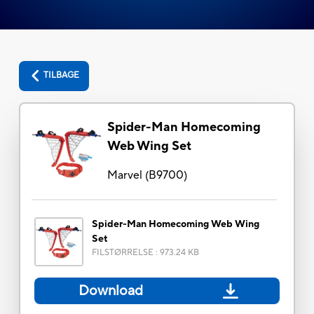
TILBAGE
Spider-Man Homecoming
Web Wing Set
Marvel
(
B9700
)
Spider-Man Homecoming Web Wing
Set
FILSTØRRELSE
:
973.24 KB
Download