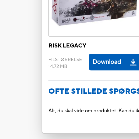
RISK LEGACY
FILSTØRRELSE
Download
:
4.72 MB
OFTE STILLEDE SPØR
Alt, du skal vide om produktet. Kan du i