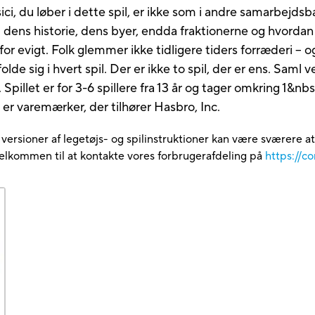
risici, du løber i dette spil, er ikke som i andre samarbejds
: dens historie, dens byer, endda fraktionerne og hvordan 
t for evigt. Folk glemmer ikke tidligere tiders forræderi – og
lde sig i hvert spil. Der er ikke to spil, der er ens. Sa
pillet er for 3-6 spillere fra 13 år og tager omkring 1&n
er varemærker, der tilhører Hasbro, Inc.
e versioner af legetøjs- og spilinstruktioner kan være sværere a
velkommen til at kontakte vores forbrugerafdeling på
https://