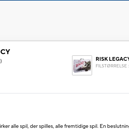
ACY
RISK LEGAC
6
)
FILSTØRRELSE
er alle spil, der spilles, alle fremtidige spil. En beslutning