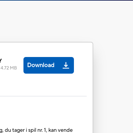
Y
Download
:
4.72 MB
, du tager i spil nr. 1, kan vende