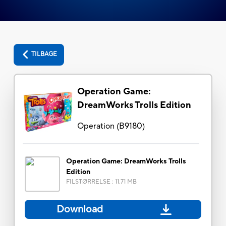
TILBAGE
Operation Game:
DreamWorks Trolls Edition
Operation
(
B9180
)
Operation Game: DreamWorks Trolls
Edition
FILSTØRRELSE
:
11.71 MB
Download