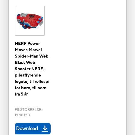
NERF Power
Moves Marvel
Spider-Man Web
Blast Web
Shooter NERF,
pileaffyrende
legetøj til rollespil
for børn, til børn
fra 5 år
FILSTØRRELSE
:
19.98 MB
Download