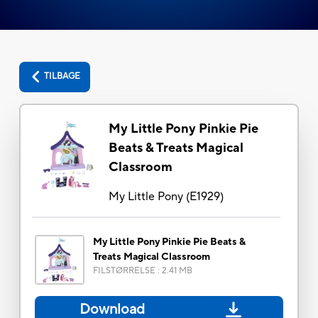
TILBAGE
My Little Pony Pinkie Pie
Beats & Treats Magical
Classroom
My Little Pony
(
E1929
)
My Little Pony Pinkie Pie Beats &
Treats Magical Classroom
FILSTØRRELSE
:
2.41 MB
Download