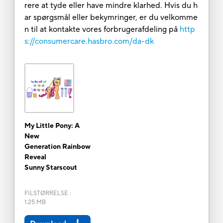
rere at tyde eller have mindre klarhed. Hvis du h
ar spørgsmål eller bekymringer, er du velkomme
n til at kontakte vores forbrugerafdeling på
http
s://consumercare.hasbro.com/da-dk
My Little Pony: A
New
Generation Rainbow
Reveal
Sunny Starscout
FILSTØRRELSE
:
1.25 MB