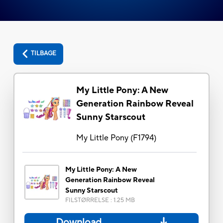
TILBAGE
My Little Pony: A New
Generation Rainbow Reveal
Sunny Starscout
My Little Pony
(
F1794
)
My Little Pony: A New
Generation Rainbow Reveal
Sunny Starscout
FILSTØRRELSE
:
1.25 MB
Download