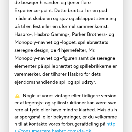
de besøger hinanden og tjener flere
Experience-point. Dette brætspil er en god
måde at skabe en og sjov og afslappet stemning
på til en fest eller en uformel sammenkomst.
Hasbro-, Hasbro Gaming-, Parker Brothers- og
Monopoly-navnet og -logoet, spillebrættets
særegne design, de 4 hjørnefelter, Mr.
Monopoly-navnet og -figuren samt de særegne
elementer på spillebrættet og spillebrikkerne er
varemærker, der tilhører Hasbro for dets
ejendomshandlende spil og spiludstyr.
Nogle af vores vintage eller tidligere version
er af legetøjs- og spilinstruktioner kan være svæ
rere at tyde eller have mindre klarhed. Hvis du h
ar spørgsmål eller bekymringer, er du velkomme
n til at kontakte vores forbrugerafdeling på
http
s://consumercare.hasbro.com/da-dk