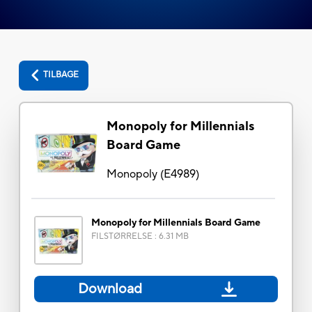
TILBAGE
Monopoly for Millennials
Board Game
Monopoly
(
E4989
)
Monopoly for Millennials Board Game
FILSTØRRELSE
:
6.31 MB
Download