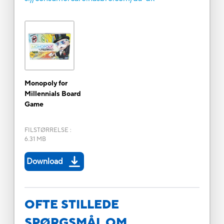
Monopoly for
Millennials Board
Game
FILSTØRRELSE
:
6.31 MB
Download
OFTE STILLEDE
SPØRGSMÅL OM