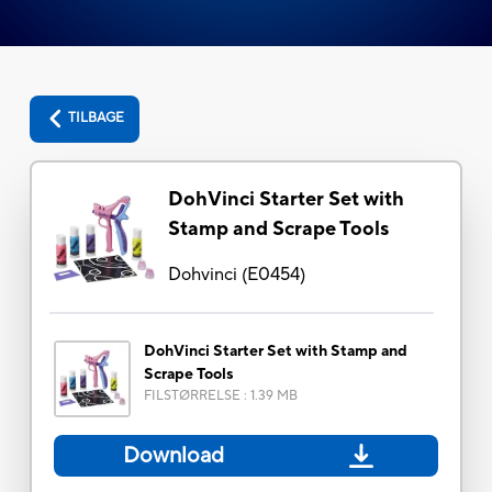
TILBAGE
DohVinci Starter Set with
Stamp and Scrape Tools
Dohvinci
(
E0454
)
DohVinci Starter Set with Stamp and
Scrape Tools
FILSTØRRELSE
:
1.39 MB
Download