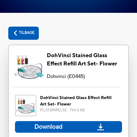
TILBAGE
DohVinci Stained Glass
Effect Refill Art Set- Flower
Dohvinci
(
E0445
)
DohVinci Stained Glass Effect Refill
Art Set- Flower
FILSTØRRELSE
:
734.5 KB
Download