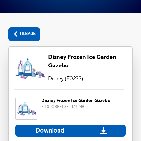
TILBAGE
Disney Frozen Ice Garden
Gazebo
Disney
(
E0233
)
Disney Frozen Ice Garden Gazebo
FILSTØRRELSE
:
1.19 MB
Download