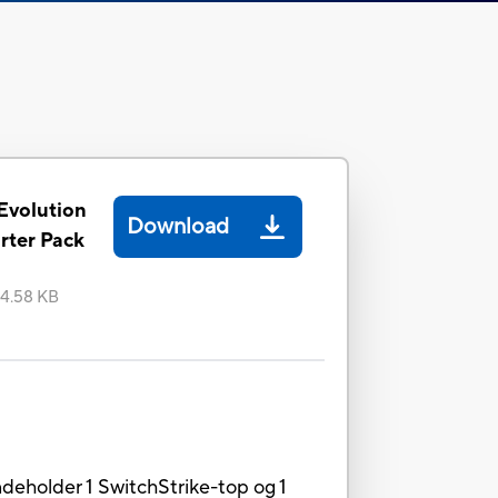
Evolution
Download
rter Pack
14.58 KB
deholder 1 SwitchStrike-top og 1