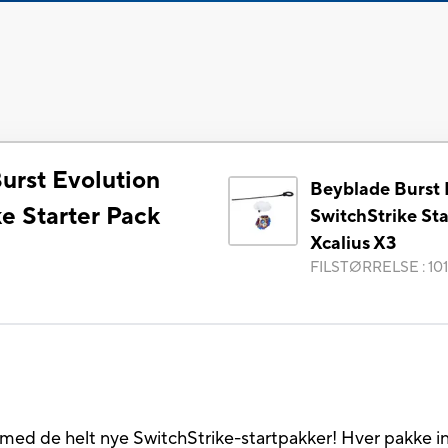
urst Evolution
Beyblade Burst 
e Starter Pack
SwitchStrike Sta
Xcalius X3
FILSTØRRELSE
:
10
)
 med de helt nye SwitchStrike-startpakker! Hver pakke in