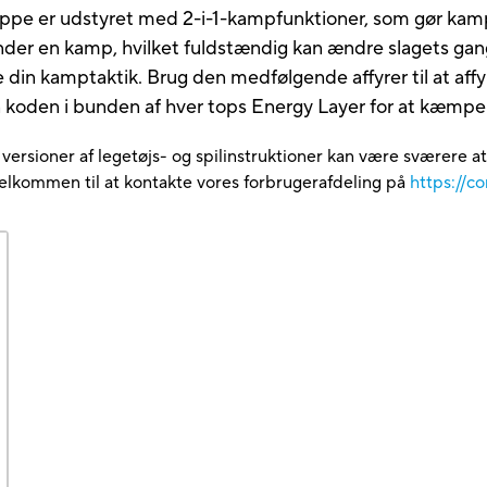
-toppe er udstyret med 2-i-1-kampfunktioner, som gør k
nder en kamp, hvilket fuldstændig kan ændre slagets gang
 din kamptaktik. Brug den medfølgende affyrer til at aff
an koden i bunden af hver tops Energy Layer for at kæmp
e versioner af legetøjs- og spilinstruktioner kan være sværere a
velkommen til at kontakte vores forbrugerafdeling på
https://