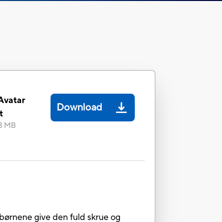
Avatar
Download
t
28 MB
n børnene give den fuld skrue og