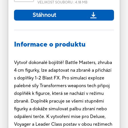
VELIKOST SOUBORU
:
4.18 MB
Stáhnout
Informace o produktu
Vytvoř dokonalé bojiště! Battle Masters, zhruba
4 cm figurky, lze adaptovat na zbraně a přichází
s doplňky 1-2 Blast FX. Pro simulaci exploze
palebné síly Transformers weapons tech připoj
doplňěk k figurce, která se nachází v režimu
zbraně. Doplněk pracuje se všemi stupněmi
figurky a dokáže simulovat palbu zbraní nebo
odpálení terče. K vytvoření mise pro Deluxe,
Voyager a Leader Class postav v obou režimech