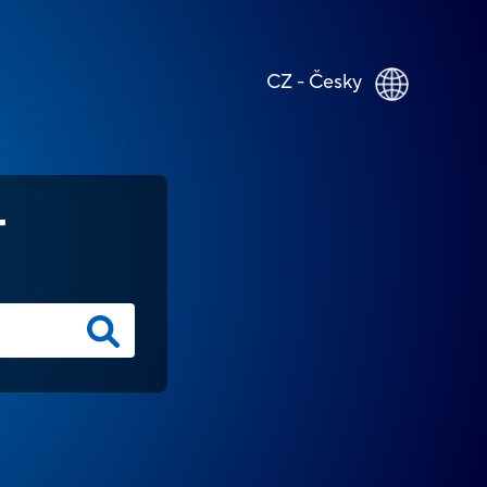
CZ - Česky
T