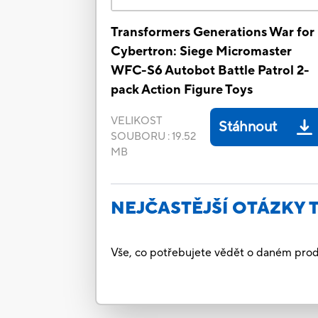
Transformers Generations War for
Cybertron: Siege Micromaster
WFC-S6 Autobot Battle Patrol 2-
pack Action Figure Toys
VELIKOST
Stáhnout
SOUBORU
:
19.52
MB
NEJČASTĚJŠÍ OTÁZKY 
Vše, co potřebujete vědět o daném prod