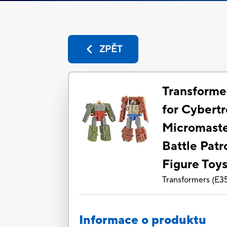
ZPĚT
Transforme
for Cybertr
Micromast
Battle Patr
Figure Toy
Transformers
(
E3
Informace o produktu