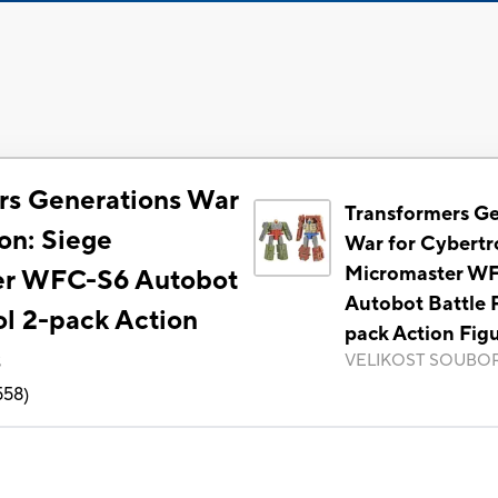
rs Generations War
Transformers Ge
on: Siege
War for Cybertr
Micromaster W
er WFC-S6 Autobot
Autobot Battle P
ol 2-pack Action
pack Action Fig
s
VELIKOST SOUBO
558
)