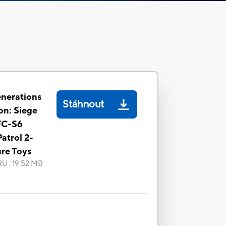
nerations
Stáhnout
on: Siege
FC-S6
atrol 2-
ure Toys
RU
:
19.52 MB