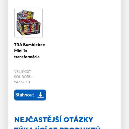
TRA Bumblebee
Mini 1x
transformácia
VELIKOST
SOUBORU
:
547.69 KB
Stáhnout
NEJČASTĚJŠÍ OTÁZKY