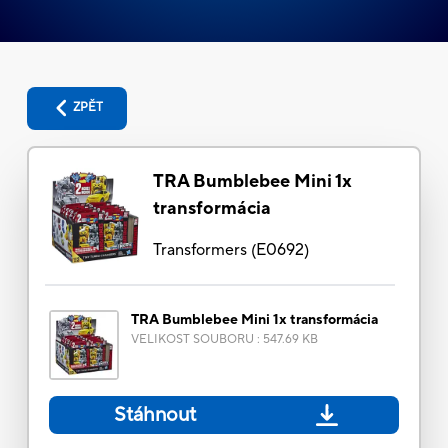
ZPĚT
TRA Bumblebee Mini 1x
transformácia
Transformers
(
E0692
)
TRA Bumblebee Mini 1x transformácia
VELIKOST SOUBORU
:
547.69 KB
Stáhnout