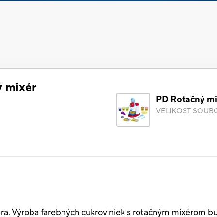
 mixér
PD Rotačný mi
)
VELIKOST SOUB
a. Výroba farebných cukroviniek s rotačným mixérom bu