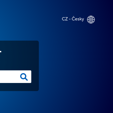
CZ - Česky
T