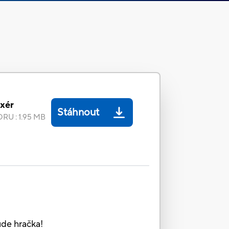
xér
Stáhnout
ORU
:
1.95 MB
de hračka!