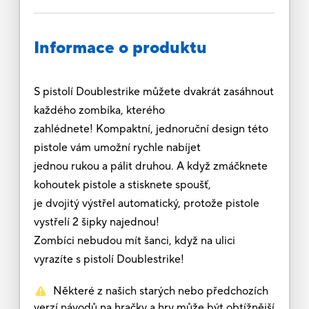
Informace o produktu
S pistolí Doublestrike můžete dvakrát zasáhnout
každého zombíka, kterého
zahlédnete! Kompaktní, jednoruční design této
pistole vám umožní rychle nabíjet
jednou rukou a pálit druhou. A když zmáčknete
kohoutek pistole a stisknete spoušť,
je dvojitý výstřel automatický, protože pistole
vystřelí 2 šipky najednou!
Zombíci nebudou mít šanci, když na ulici
vyrazíte s pistolí Doublestrike!
Některé z našich starých nebo předchozích
verzí návodů na hračky a hry může být obtížnější