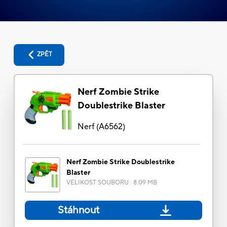
ZPĚT
Nerf Zombie Strike
Doublestrike Blaster
Nerf
(
A6562
)
Nerf Zombie Strike Doublestrike
Blaster
VELIKOST SOUBORU
:
8.09 MB
Stáhnout