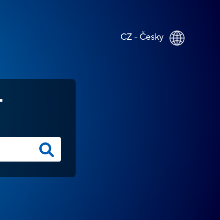
CZ - Česky
T