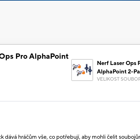
 Ops Pro AlphaPoint
Nerf Laser Ops 
AlphaPoint 2-P
VELIKOST SOUBO
k dává hráčům vše, co potřebují, aby mohli čelit souboj