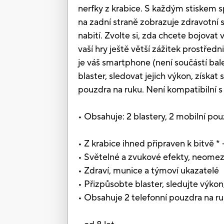
nerfky z krabice. S každým stiskem sp
na zadní straně zobrazuje zdravotní 
nabití. Zvolte si, zda chcete bojova
vaší hry ještě větší zážitek prostře
je váš smartphone (není součástí bale
blaster, sledovat jejich výkon, získa
pouzdra na ruku. Není kompatibilní s 
• Obsahuje: 2 blastery, 2 mobilní pou
• Z krabice ihned připraven k bitvě * -
• Světelné a zvukové efekty, neomeze
• Zdraví, munice a týmoví ukazatelé
• Přizpůsobte blaster, sledujte výko
• Obsahuje 2 telefonní pouzdra na ru