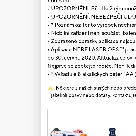
• od 8 let
• UPOZORNĚNÍ: Před každým použitím
• UPOZORNĚNÍ: NEBEZPEČÍ UDUŠENÍ 
• † Poznámka: Tento výrobek nechrání
• Mobilní zařízení není součástí balen
• Zobrazené obrázky aplikace nejsou
• Aplikace NERF LASER OPS ™ pracuj
po 30. červnu 2020. Aktualizace ovliv
Nejprve se zeptejte rodiče. Není k di
• * Vyžaduje 8 alkalických baterií AA
Některé z našich starých nebo předc
li jakékoli obavy nebo dotazy, kontaktuj