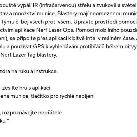
ouště vypálí IR (infračervenou) střelu a zvukově a světe
stav a množství munice. Blastery mají neomezenou munici
t v týmu či boj všech proti všem. Upravte prostředí pomoc
dnictvím aplikace Nerf Laser Ops. Pomocí mobilního pouzdr
ní), se připojte přes aplikaci k bitvě intel v reálném čas
t sílu a používat GPS k vyhledávání protihřáčů během bitvy
Nerf Lazer Tag blastery.
zdra na ruku a instrukce.
 zesilte hru s aplikací
ná munice, tlačítko pro rychlé nabíjení
n, rozpoznávejte nepřátele
ku †