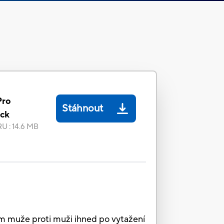
Pro
Stáhnout
ack
RU
:
14.6 MB
ům muže proti muži ihned po vytažení