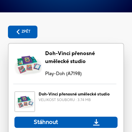
ZPĚT
Doh-Vinci přenosné
umělecké studio
Play-Doh
(
A7198
)
Doh-Vinci přenosné umělecké studio
VELIKOST SOUBORU
:
3.74 MB
Stáhnout